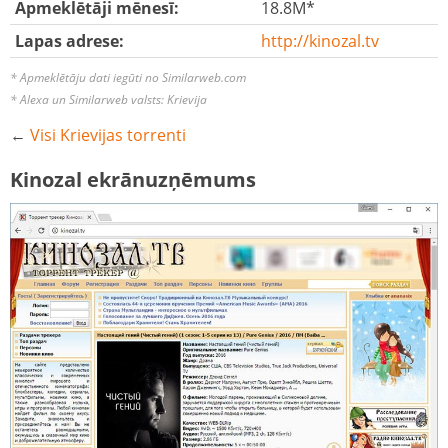
Apmeklētāji mēnesī:
18.8M*
Lapas adrese:
http://kinozal.tv
* Apmeklētāju dati iegūti no Similarweb.com
* Alexa un Similarweb valsts: Krievija
←
Visi Krievijas torrenti
Kinozal ekrānuzņēmums