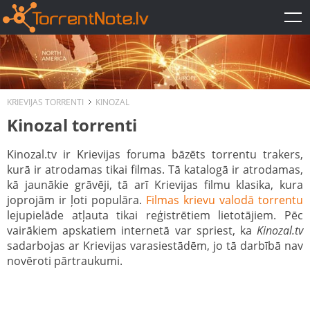
KRIEVIJAS TORRENTI
KINOZAL
Kinozal torrenti
Kinozal.tv ir Krievijas foruma bāzēts torrentu trakers,
kurā ir atrodamas tikai filmas. Tā katalogā ir atrodamas,
kā jaunākie grāvēji, tā arī Krievijas filmu klasika, kura
joprojām ir ļoti populāra.
Filmas krievu valodā torrentu
lejupielāde atļauta tikai reģistrētiem lietotājiem. Pēc
vairākiem apskatiem internetā var spriest, ka
Kinozal.tv
sadarbojas ar Krievijas varasiestādēm, jo tā darbībā nav
novēroti pārtraukumi.